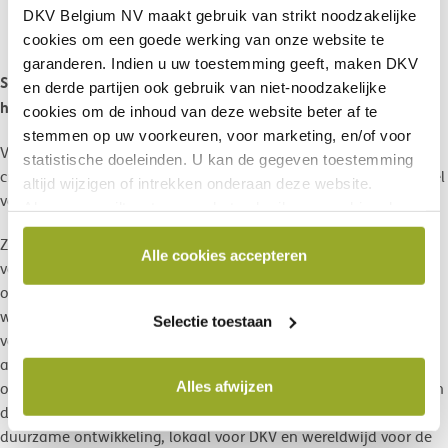
DKV Belgium NV maakt gebruik van
strikt noodzakelijke
cookies om een goede werking van onze website te
garanderen. Indien u uw toestemming geeft, maken DKV
Samen meerwaarde creëren - een gezamenlijke ambitie van de
en derde partijen ook gebruik van
niet-noodzakelijke
hele Munich Re Group en DKV
cookies
om de inhoud van deze website beter af te
stemmen op uw voorkeuren, voor marketing, en/of voor
Verantwoord handelen en tegelijkertijd toegevoegde waarde
statistische doeleinden. U kan de gegeven toestemming
creëren voor de groep en de samenleving is het leidende beginsel
altijd wijzigen of intrekken onderaan deze website.
voor Munich Re en DKV.
Als u meer wilt weten over het gebruik van cookies door
DKV of over hoe u cookies kan blokkeren en/of
Zoals alle groepsonderdelen wereldwijd hebben wij de strategie
verwijderen, raadpleeg dan onze Cookieverklaring
Alle cookies accepteren
van DKV op het gebied van maatschappelijk verantwoord
beschikbaar onderaan elke websitepagina.
ondernemen gebaseerd op gedeelde waarden. Dit betekent dat
wij in onze bedrijfsactiviteiten economische en sociale
Selectie toestaan
vooruitgang willen combineren om de mondiale uitdagingen
aan te gaan die alleen door samenwerking kunnen worden
Alles afwijzen
opgelost. Wij vertrouwen op de dialoog met belanghebbenden in
de samenleving en op samenwerking met erkende partners voor
duurzame ontwikkeling, lokaal voor DKV en wereldwijd voor de