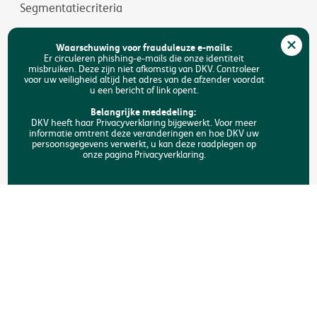
Segmentatiecriteria
Jobs
Waarschuwing voor frauduleuze e-mails:
Duurzaamheid
Er circuleren phishing-e-mails die onze identiteit
misbruiken. Deze zijn niet afkomstig van DKV. Controleer
voor uw veiligheid altijd het adres van de afzender voordat
Toegankelijkheid
u een bericht of link opent.
FAQ
Belangrijke mededeling:
DKV heeft haar Privacyverklaring bijgewerkt. Voor meer
informatie omtrent deze veranderingen en hoe DKV uw
Zoeken
persoonsgegevens verwerkt, u kan deze raadplegen op
onze pagina Privacyverklaring.
Copyright © DKV België
Juridische informatie
Privacyverklaring
Verklaring omtrent de cookies
Toegankelijkheid
Een klacht