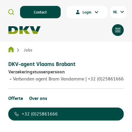
NL
Contact
Login
Jobs
DKV-agent Vlaams Brabant
Verzekeringstussenpersoon
Verbonden agent Bram Vandamme | +32 (0)25861666
Offerte
Over ons
+32 (0)25861666