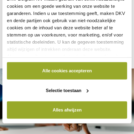
cookies om een goede werking van onze website te
garanderen. Indien u uw toestemming geeft, maken DKV
Haal het beste uit jezelf
en derde partijen ook gebruik van
niet-noodzakelijke
cookies
om de inhoud van deze website beter af te
"Together we care”. Ontdek hier hoe DKV beetje bij beetje van
stemmen op uw voorkeuren, voor marketing, en/of voor
deze wereld een betere plek probeert te maken.
statistische doeleinden. U kan de gegeven toestemming
altijd wijzigen of intrekken onderaan deze website.
Als u meer wilt weten over het gebruik van cookies door
Meer lezen
DKV of over hoe u cookies kan blokkeren en/of
verwijderen, raadpleeg dan onze Cookieverklaring
Alle cookies accepteren
beschikbaar onderaan elke websitepagina.
Selectie toestaan
Alles afwijzen