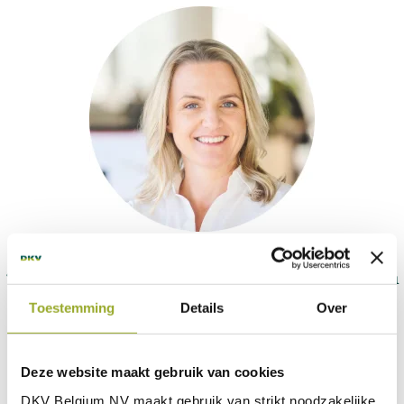
“Wij dragen zorg voor je gezondheid en steunen
je in goede en
Toestemming
Details
Over
moeilijke momenten.”
Samen zorgen we ervoor dat iedereen op elk
moment het beste
Deze website maakt gebruik van cookies
van zichzelf kan geven.
DKV Belgium NV maakt gebruik van
strikt noodzakelijke