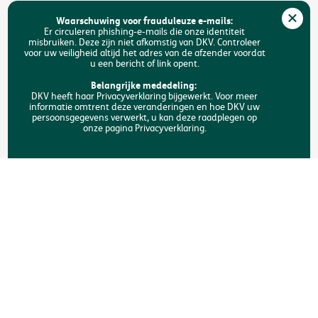
Jobs
Waarschuwing voor frauduleuze e-mails:
Duurzaamheid
Er circuleren phishing-e-mails die onze identiteit
misbruiken. Deze zijn niet afkomstig van DKV. Controleer
voor uw veiligheid altijd het adres van de afzender voordat
Toegankelijkheid
u een bericht of link opent.
FAQ
Belangrijke mededeling:
DKV heeft haar Privacyverklaring bijgewerkt. Voor meer
informatie omtrent deze veranderingen en hoe DKV uw
Zoeken
persoonsgegevens verwerkt, u kan deze raadplegen op
onze pagina Privacyverklaring.
Copyright © DKV België
Juridische informatie
Privacyverklaring
Verklaring omtrent de cookies
Toegankelijkheid
Een klacht