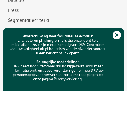
Directie
Press
Segmentatiecriteria
Jobs
Waarschuwing voor frauduleuze e-mails:
Duurzaamheid
Er circuleren phishing-e-mails die onze identiteit
misbruiken. Deze zijn niet afkomstig van DKV. Controleer
voor uw veiligheid altijd het adres van de afzender voordat
Toegankelijkheid
u een bericht of link opent.
FAQ
Belangrijke mededeling:
DKV heeft haar Privacyverklaring bijgewerkt. Voor meer
informatie omtrent deze veranderingen en hoe DKV uw
Zoeken
persoonsgegevens verwerkt, u kan deze raadplegen op
onze pagina Privacyverklaring.
Copyright © DKV België
Juridische informatie
Privacyverklaring
Verklaring omtrent de cookies
Toegankelijkheid
Een klacht