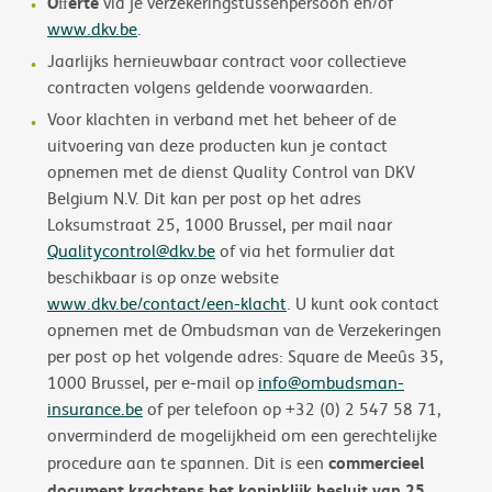
Oﬀerte
via je verzekeringstussenpersoon en/of
www.dkv.be
.
Jaarlijks hernieuwbaar contract voor collectieve
contracten volgens geldende voorwaarden.
Voor klachten in verband met het beheer of de
uitvoering van deze producten kun je contact
opnemen met de dienst Quality Control van DKV
Belgium N.V. Dit kan per post op het adres
Loksumstraat 25, 1000 Brussel, per mail naar
Qualitycontrol@dkv.be
of via het formulier dat
beschikbaar is op onze website
www.dkv.be/contact/een-klacht
. U kunt ook contact
opnemen met de Ombudsman van de Verzekeringen
per post op het volgende adres: Square de Meeûs 35,
1000 Brussel, per e-mail op
info@ombudsman-
insurance.be
of per telefoon op +32 (0) 2 547 58 71,
onverminderd de mogelijkheid om een gerechtelijke
commercieel
procedure aan te spannen. Dit is een
document krachtens het koninklijk besluit van 25