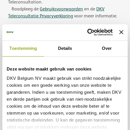
Teleconsultation.
Raadpleeg de
Gebruiksvoorwaarden
en de
DKV
Teleconsultatie Privacyverklaring
voor meer informatie.
Dit betreft reclame in de zin van het Koninklijk Besluit
van 25 april 2014 betreffende bepaalde
informatieverplichtingen bij de commercialisering van
Toestemming
Details
Over
financiële producten bij niet-professionele cliënten. Voor
meer informatie en vooraleer u een van deze producten
onderschrijft, gelieve de informatiefiche over het
Deze website maakt gebruik van cookies
verzekeringsproduct (IPID) in kwestie te raadplegen.
DKV Belgium NV maakt gebruik van
strikt noodzakelijke
cookies om een goede werking van onze website te
garanderen. Indien u uw toestemming geeft, maken DKV
Dit informatiedocument is uitsluitend bedoeld om je
en derde partijen ook gebruik van
niet-noodzakelijke
belangrijkste dekkingen
een overzicht te geven van de
cookies
om de inhoud van deze website beter af te
en uitsluitingen
die betrekking hebben op deze
stemmen op uw voorkeuren, voor marketing, en/of voor
producten. Het is niet aangepast aan je speciﬁeke
statistische doeleinden. U kan de gegeven toestemming
behoeften en de informatie hierin is niet exhaustief.
altijd wijzigen of intrekken onderaan deze website.
Voor meer informatie over deze producten, je rechten