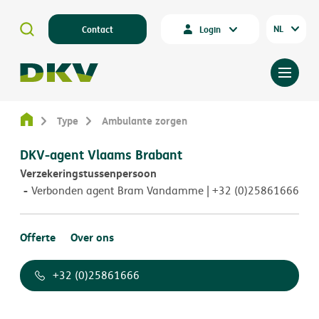
NL
Contact
Login
Type
Ambulante zorgen
DKV-agent Vlaams Brabant
Verzekeringstussenpersoon
Verbonden agent Bram Vandamme | +32 (0)25861666
Offerte
Over ons
+32 (0)25861666