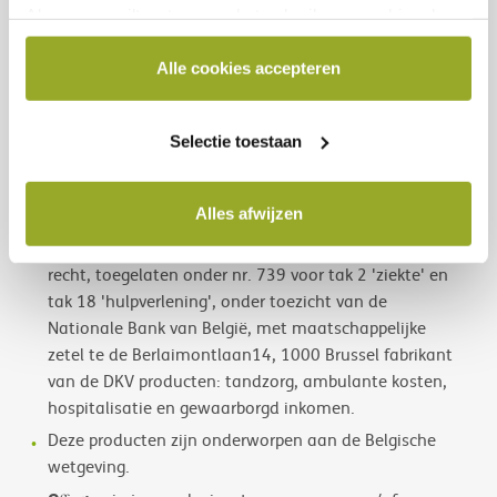
Als u meer wilt weten over het gebruik van cookies door
Algemene en/of Tarifaire
en plichten, raadpleeg de
DKV of over hoe u cookies kan blokkeren en/of
Verzekeringsvoorwaarden en
verwijderen, raadpleeg dan onze Cookieverklaring
Alle cookies accepteren
Productinformatiefiches (IPID)
vóór het afsluiten
beschikbaar onderaan elke websitepagina.
ervan. Deze documenten zijn beschikbaar bij je
verzekeringstussenpersoon, op
www.dkv.be
of gratis
Selectie toestaan
verkrijgbaar bij DKV Belgium.
DKV Belgium N.V. | Loksumstraat 25 | 1000 Brussel |
Alles afwijzen
Tel.: +32(0)2 287 64 11 |
www.dkv.be
| R.P.R.
0414858607, verzekeringsonderneming naar Belgisch
recht, toegelaten onder nr. 739 voor tak 2 'ziekte' en
tak 18 'hulpverlening', onder toezicht van de
Nationale Bank van België, met maatschappelijke
zetel te de Berlaimontlaan14, 1000 Brussel fabrikant
van de DKV producten: tandzorg, ambulante kosten,
hospitalisatie en gewaarborgd inkomen.
Deze producten zijn onderworpen aan de Belgische
wetgeving.