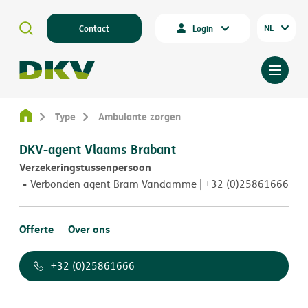
NL
Contact
Login
Type
Ambulante zorgen
DKV-agent Vlaams Brabant
Verzekeringstussenpersoon
Verbonden agent Bram Vandamme | +32 (0)25861666
Offerte
Over ons
+32 (0)25861666