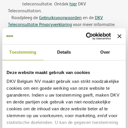
teleconsultatie. Ontdek
hier
DKV
Teleconsultation.
Raadpleeg de
Gebruiksvoorwaarden
en de
DKV
Teleconsultatie Privacyverklaring
voor meer informatie.
Dit betreft reclame in de zin van het Koninklijk Besluit
van 25 april 2014 betreffende bepaalde
Toestemming
Details
Over
informatieverplichtingen bij de commercialisering van
financiële producten bij niet-professionele cliënten. Voor
meer informatie en vooraleer u een van deze producten
Deze website maakt gebruik van cookies
onderschrijft, gelieve de informatiefiche over het
verzekeringsproduct (IPID) in kwestie te raadplegen.
DKV Belgium NV maakt gebruik van
strikt noodzakelijke
cookies om een goede werking van onze website te
garanderen. Indien u uw toestemming geeft, maken DKV
Dit informatiedocument is uitsluitend bedoeld om je
en derde partijen ook gebruik van
niet-noodzakelijke
belangrijkste dekkingen
een overzicht te geven van de
cookies
om de inhoud van deze website beter af te
en uitsluitingen
die betrekking hebben op deze
stemmen op uw voorkeuren, voor marketing, en/of voor
producten. Het is niet aangepast aan je speciﬁeke
statistische doeleinden. U kan de gegeven toestemming