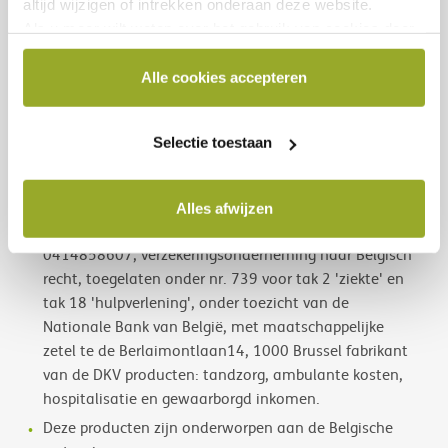
behoeften en de informatie hierin is niet exhaustief.
altijd wijzigen of intrekken onderaan deze website.
Als u meer wilt weten over het gebruik van cookies door
Voor meer informatie over deze producten, je rechten
DKV of over hoe u cookies kan blokkeren en/of
Algemene en/of Tarifaire
en plichten, raadpleeg de
verwijderen, raadpleeg dan onze Cookieverklaring
Alle cookies accepteren
Verzekeringsvoorwaarden en
beschikbaar onderaan elke websitepagina.
Productinformatiefiches (IPID)
vóór het afsluiten
ervan. Deze documenten zijn beschikbaar bij je
Selectie toestaan
verzekeringstussenpersoon, op
www.dkv.be
of gratis
verkrijgbaar bij DKV Belgium.
DKV Belgium N.V. | Loksumstraat 25 | 1000 Brussel |
Alles afwijzen
Tel.: +32(0)2 287 64 11 |
www.dkv.be
| R.P.R.
0414858607, verzekeringsonderneming naar Belgisch
recht, toegelaten onder nr. 739 voor tak 2 'ziekte' en
tak 18 'hulpverlening', onder toezicht van de
Nationale Bank van België, met maatschappelijke
zetel te de Berlaimontlaan14, 1000 Brussel fabrikant
van de DKV producten: tandzorg, ambulante kosten,
hospitalisatie en gewaarborgd inkomen.
Deze producten zijn onderworpen aan de Belgische