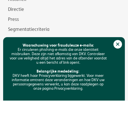
Directie
Press
Segmentatiecriteria
Jobs
Waarschuwing voor frauduleuze e-mails:
Duurzaamheid
Er circuleren phishing-e-mails die onze identiteit
misbruiken. Deze zijn niet afkomstig van DKV. Controleer
voor uw veiligheid altijd het adres van de afzender voordat
Toegankelijkheid
u een bericht of link opent.
FAQ
Belangrijke mededeling:
DKV heeft haar Privacyverklaring bijgewerkt. Voor meer
informatie omtrent deze veranderingen en hoe DKV uw
Zoeken
persoonsgegevens verwerkt, u kan deze raadplegen op
onze pagina Privacyverklaring.
Copyright © DKV België
Juridische informatie
Privacyverklaring
Verklaring omtrent de cookies
Toegankelijkheid