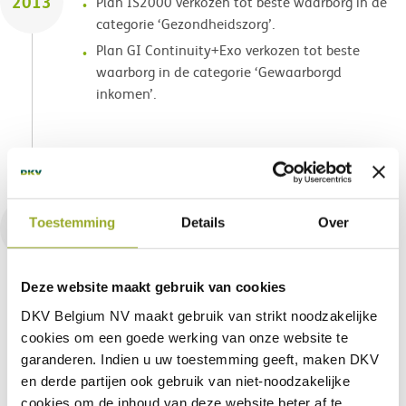
2013
Plan IS2000 verkozen tot beste waarborg in de
categorie ‘Gezondheidszorg’.
Plan GI Continuity+Exo verkozen tot beste
waarborg in de categorie ‘Gewaarborgd
inkomen’.
Toestemming
Details
Over
2012
Plan IS2000 verkozen tot beste waarborg in de
categorie ‘Gezondheidszorg’.
Plan GI Continuity+Exo verkozen tot beste
Deze website maakt gebruik van cookies
waarborg in de categorie ‘Gewaarborgd
DKV Belgium NV maakt gebruik van
strikt noodzakelijke
inkomen’.
cookies om een goede werking van onze website te
garanderen. Indien u uw toestemming geeft, maken DKV
en derde partijen ook gebruik van
niet-noodzakelijke
cookies
om de inhoud van deze website beter af te