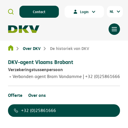
NL
Contact
Login
Over DKV
De historiek van DKV
DKV-agent Vlaams Brabant
Verzekeringstussenpersoon
Verbonden agent Bram Vandamme | +32 (0)25861666
Offerte
Over ons
+32 (0)25861666