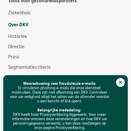
Tools voor gezondheidspartners
Ziekenhuis
Over DKV
Historiek
Directie
Press
Segmentatiecriteria
Jobs
Waarschuwing voor frauduleuze e-mails:
Duurzaamheid
Er circuleren phishing-e-mails die onze identiteit
misbruiken. Deze zijn niet afkomstig van DKV. Controleer
voor uw veiligheid altijd het adres van de afzender voordat
Toegankelijkheid
u een bericht of link opent.
FAQ
Belangrijke mededeling:
DKV heeft haar Privacyverklaring bijgewerkt. Voor meer
informatie omtrent deze veranderingen en hoe DKV uw
Zoeken
persoonsgegevens verwerkt, u kan deze raadplegen op
onze pagina Privacyverklaring.