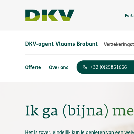
Parti
DKV-agent Vlaams Brabant
Verzekerings
Offerte
Over ons
+32 (0)25861666
Ik ga (bijna) m
Het is zover: eindelijk kun je genieten van een we