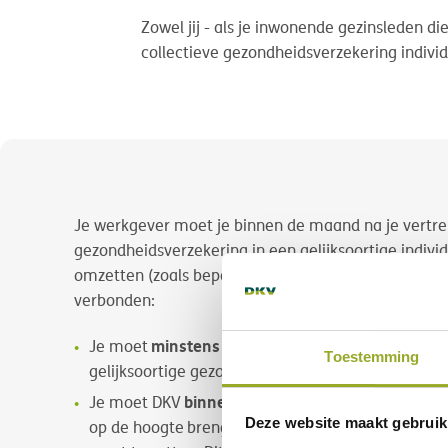
Zowel jij - als je inwonende gezinsleden d
collectieve gezondheidsverzekering individu
Je werkgever moet je binnen de maand na je vertrek 
gezondheidsverzekering in een gelijksoortige indivi
omzetten (zoals bepaald in de Wet Verwilghen). Hi
verbonden:
minstens twee jaar onafgebroken aang
Je moet
Toestemming
gelijksoortige gezondheidsverzekering (collectief o
binnen de 105 dagen
Je moet DKV
na het einde v
Deze website maakt gebruik
op de hoogte brengen van je wens om de overeenk