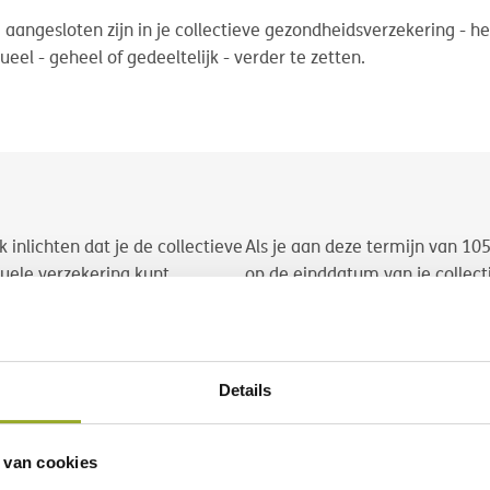
ie aangesloten zijn in je collectieve gezondheidsverzekering - 
eel - geheel of gedeeltelijk - verder te zetten.
inlichten dat je de collectieve
Als je aan deze termijn van 105
duele verzekering kunt
op de einddatum van je collect
eraan zijn twee voorwaarden
vervalt het recht op individuel
minder dan twee jaar a
Ben je
esloten
geweest zijn in een
Dan kan je één van onze verzek
Details
f individueel);
afsluiten zal je gevraagd worde
an de collectieve verzekering
meer informatie over onze ver
 van cookies
omst op individuele basis
uiteraard ook steeds
contact o