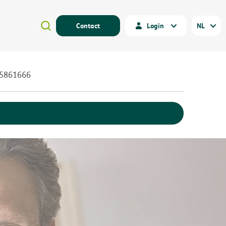
Contact
Login
NL
25861666