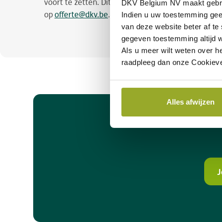
voort te zetten. Dit kan makkelijk en snel via ons
c
DKV Belgium NV maakt gebr
op
offerte@dkv.be
.
Indien u uw toestemming gee
van deze website beter af te
gegeven toestemming altijd w
Als u meer wilt weten over h
raadpleeg dan onze Cookieve
Alles afwijzen
J