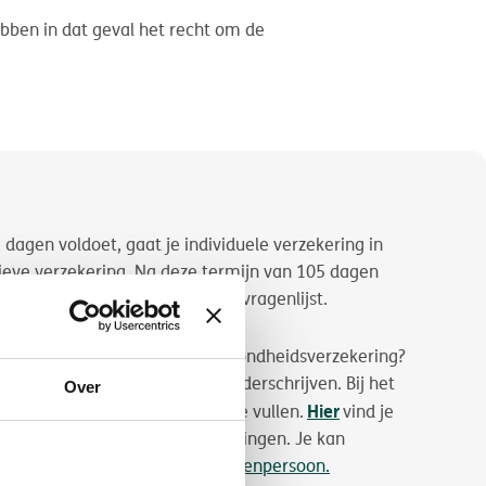
hebben in dat geval het recht om de
 dagen voldoet, gaat je individuele verzekering in
ieve verzekering. Na deze termijn van 105 dagen
e voortzetting zonder medische vragenlijst.
angesloten
geweest in een gezondheidsverzekering?
eringsproducten individueel onderschrijven. Bij het
Over
Hier
n een medische vragenlijst in te vullen.
vind je
schillende gezondheidsverzekeringen. Je kan
pnemen met DKV of met je tussenpersoon.